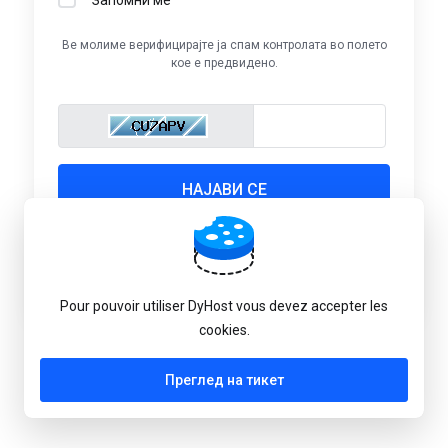
Ве молиме верифицирајте ја спам контролата во полето
кое е предвидено.
Vous n'avez pas encore de compte ?
Креирајте
кориснички профил
Pour pouvoir utiliser DyHost vous devez accepter les
cookies.
Јазичност:
Macedonian
Преглед на тикет