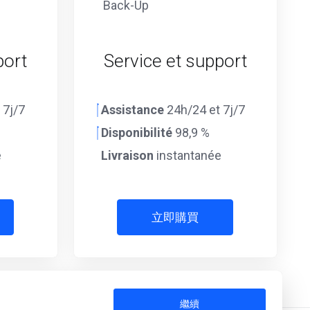
Back-Up
port
Service et support
 7j/7
Assistance
24h/24 et 7j/7
Disponibilité
98,9 %
e
Livraison
instantanée
立即購買
繼續