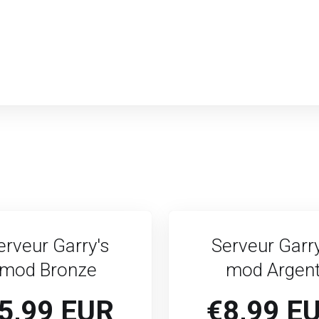
erveur Garry's
Serveur Garry
mod Bronze
mod Argen
5,99 EUR
€8,99 E