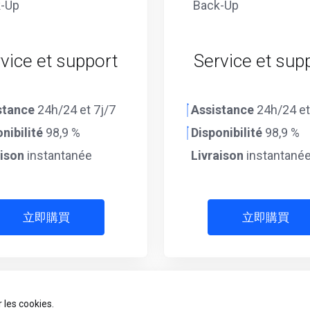
-Up
Back-Up
vice et support
Service et sup
stance
24h/24 et 7j/7
Assistance
24h/24 et
nibilité
98,9 %
Disponibilité
98,9 %
aison
instantanée
Livraison
instantané
立即購買
立即購買
 les cookies.