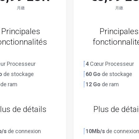
月繳
月繳
Principales
Principales
onctionnalités
fonctionnalit
ur Processeur
4
Cœur Processeur
o
de stockage
60 Go
de stockage
de ram
12 Go
de ram
lus de détails
Plus de détai
b/s
de connexion
10Mb/s
de connexio