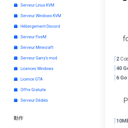
Serveur Linux KVM
Serveur Windows KVM
Hébergement Discord
f
Serveur FiveM
Serveur Minecraft
Serveur Garry's mod
2
Cœ
40 G
Licences Windows
6 Go
Licence GTA
Offre Gratuite
P
Serveur Dédiés
動作
10M