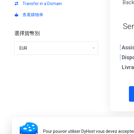
Back
Transfer in a Domain
查看購物車
Ser
選擇貨幣別
Assi
Dispo
Livr
Pour pouvoir utiliser DyHost vous devez accepter